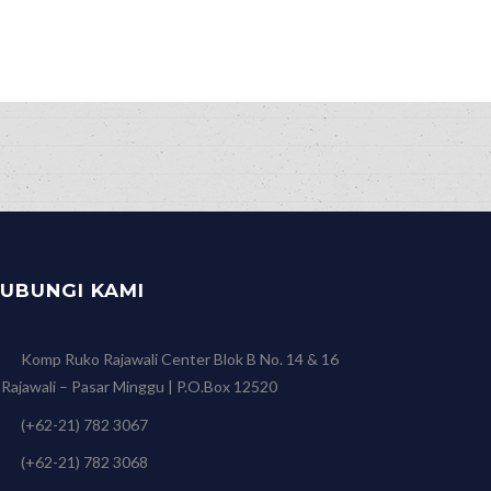
UBUNGI KAMI
Komp Ruko Rajawali Center Blok B No. 14 & 16
. Rajawali – Pasar Minggu | P.O.Box 12520
(+62-21) 782 3067
(+62-21) 782 3068