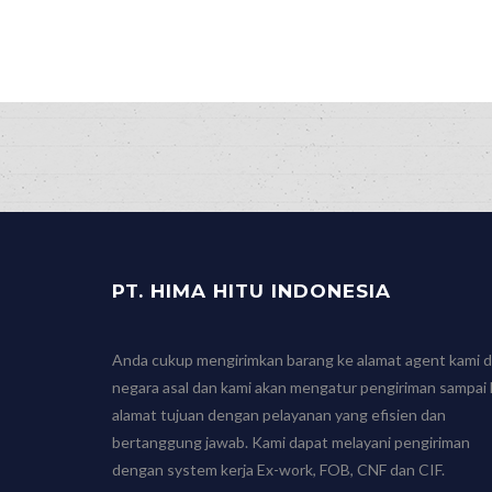
“The Easy Way to Ha
PT. HIMA HITU INDONESIA
Anda cukup mengirimkan barang ke alamat agent kami d
negara asal dan kami akan mengatur pengiriman sampai 
alamat tujuan dengan pelayanan yang efisien dan
bertanggung jawab. Kami dapat melayani pengiriman
dengan system kerja Ex-work, FOB, CNF dan CIF.