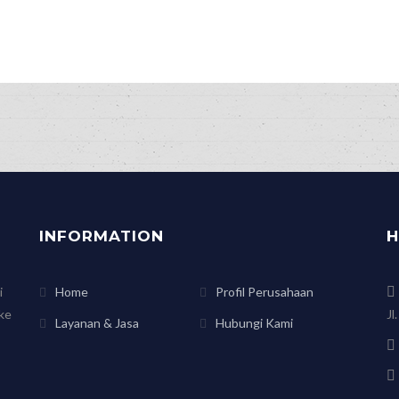
ndle Your Freight”
INFORMATION
H
i
Home
Profil Perusahaan
ke
Jl
Layanan & Jasa
Hubungi Kami